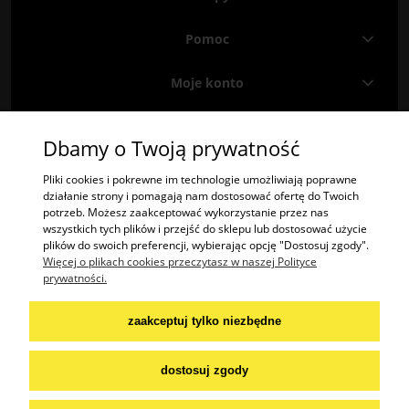
Pomoc
Moje konto
Informacje
Dbamy o Twoją prywatność
Znajdź nas na
Facebooku
i
Instagramie
!
Pliki cookies i pokrewne im technologie umożliwiają poprawne
działanie strony i pomagają nam dostosować ofertę do Twoich
potrzeb. Możesz zaakceptować wykorzystanie przez nas
"2TREES" Radosław Krzysztof Olech | ul. Potok 485A, 38-404 Potok | woj.
wszystkich tych plików i przejść do sklepu lub dostosować użycie
podkarpackie | tel.: 574447365 | email:
kontakt@2trees.pl
plików do swoich preferencji, wybierając opcję "Dostosuj zgody".
NIP: 6842276645
Więcej o plikach cookies przeczytasz w naszej Polityce
prywatności.
Praca:
wakat:
szwaczka / krawcowa
zaakceptuj tylko niezbędne
aplikuj na mail:
dostosuj zgody
praca@2trees.pl