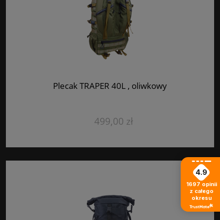
Plecak TRAPER 40L , oliwkowy
499,00 zł
4.9
1697
opinii
z całego
okresu