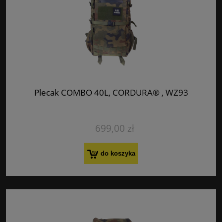
Plecak COMBO 40L, CORDURA® , WZ93
699,00 zł
do koszyka