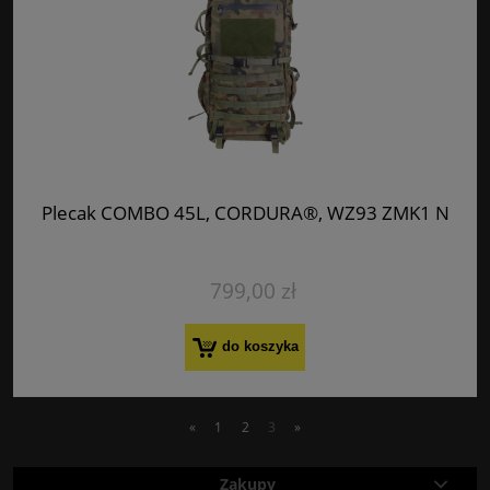
Plecak COMBO 45L, CORDURA®, WZ93 ZMK1 N
799,00 zł
do koszyka
«
1
2
3
»
Zakupy