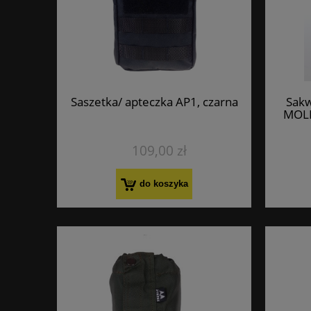
Saszetka/ apteczka AP1, czarna
Sakw
MOLL
109,00 zł
do koszyka