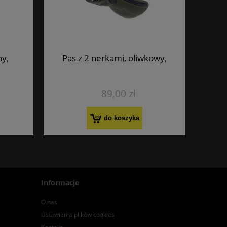
ny,
Pas z 2 nerkami, oliwkowy,
89,00 zł
do koszyka
Informacje
O nas
Ustawienia plików cookies