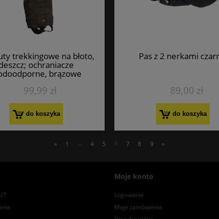
uty trekkingowe na błoto,
Pas z 2 nerkami czar
deszcz; ochraniacze
doodporne, brązowe
99,99 zł
89,00 zł
do koszyka
do koszyka
«
1
...
4
5
6
7
8
9
»
Moje konto
ć?
Logowanie
ania
Moje zamówienia