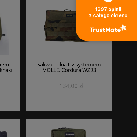
1697
opinii
z całego okresu
emem
Sakwa dolna L z systemem
khaki
MOLLE, Cordura WZ93
134,00 zł