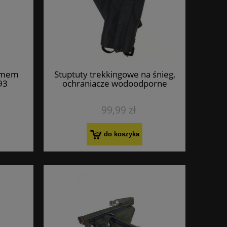
temem
Stuptuty trekkingowe na śnieg,
93
ochraniacze wodoodporne
99,99 zł
do koszyka