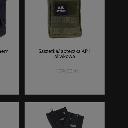
emem
Saszetka/ apteczka AP1
oliwkowa
109,00 zł