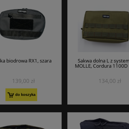
ka biodrowa RX1, szara
Sakwa dolna L z syst
MOLLE, Cordura 1100D 
139,00 zł
134,00 zł
do koszyka