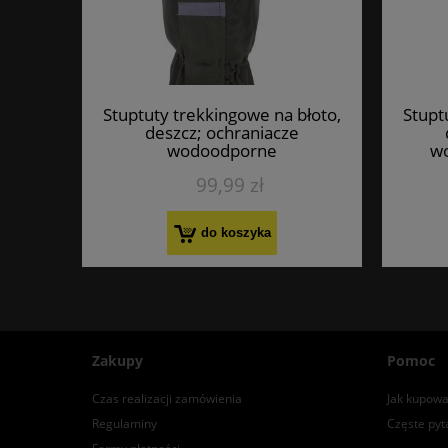
Stuptuty trekkingowe na błoto,
Stupt
deszcz; ochraniacze
wodoodporne
wo
99,99 zł
do koszyka
Zakupy
Pomoc
Czas realizacji zamówienia
Jak kupowa
Regulaminy
Częste pyt