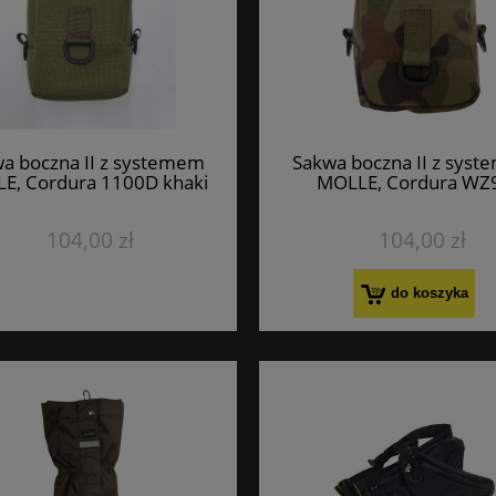
a boczna II z systemem
Sakwa boczna II z sys
E, Cordura 1100D khaki
MOLLE, Cordura WZ
104,00 zł
104,00 zł
do koszyka