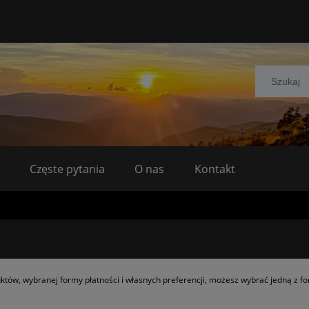
Częste pytania
O nas
Kontakt
uktów, wybranej formy płatności i własnych preferencji, możesz wybrać jedną z f