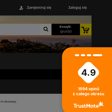
Zaloguj się
Zarejestruj się
Koszyk:
(pusty)
4.9
1694
opinii
z całego okresu
orm dostawy: