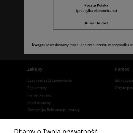
Poczta Polska
(przesyłka ekonomiczna)
Kurier InPost
Uwaga:
koszt dostawy może ulec zwiększeniu w przypadku pr
Zakupy
Pomoc
Czas realizacji zamówienia
Jak kupowa
Regulaminy
Częste pyt
Formy płatności
Koszt dostawy
Gwarancja, Reklamacje i zwroty
Dbamy o Twoją prywatność