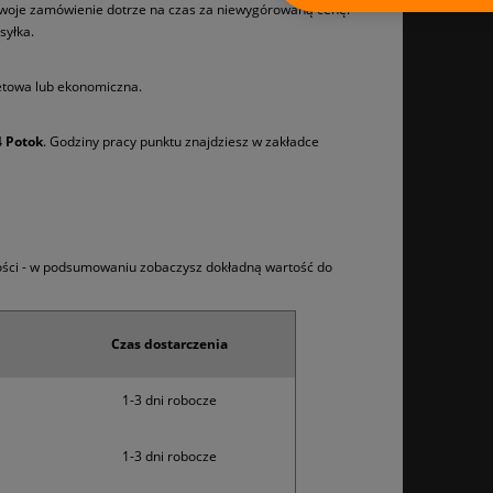
 Twoje zamówienie dotrze na czas za niewygórowaną cenę.
syłka.
tetowa lub ekonomiczna.
4 Potok
. Godziny pracy punktu znajdziesz w zakładce
ności - w podsumowaniu zobaczysz dokładną wartość do
Czas dostarczenia
1-3 dni robocze
1-3 dni robocze