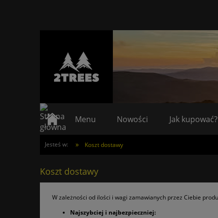
Menu
Nowości
Jak kupować?
»
Jesteś w:
Koszt dostawy
Koszt dostawy
W zależności od ilości i wagi zamawianych przez Ciebie prod
Najszybciej i najbezpieczniej: