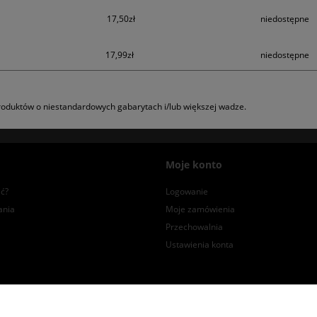
17,50zł
niedostępne
17,99zł
niedostępne
oduktów o niestandardowych gabarytach i/lub większej wadze.
Moje konto
ć?
Logowanie
ania
Moje zamówienia
Przechowalnia
Ustawienia konta
Znajdź nas na
Facebooku
i
Instagramie
!