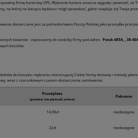
fesjonalną firmę kurierską UPS. Wybranie kuriera oznacza wygodę i pewność, że
ny, na której na bieżąco będziesz mógł sprawdzać, gdzie znajduje się Twoja prze
ówienie dostarczane jest za pośrednictwem Poczty Polskiej jako przesyłka priory
ówionych towarów - zapraszamy do siedziby firmy pod adres:
Potok 485A, , 38-40
owych kosztów.
uktów do koszyka i wybraniu interesującej Ciebie formy dostawy i metody płat
stawy, wraz z szacunkowym czasem dostarczenia zamówienia:
Przedpłata
Pobranie
(przelew lub płatność online)
14,99zł
niedostępne
22zł
niedostępne