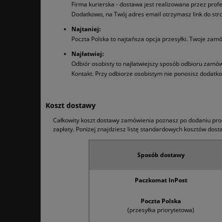
Firma kurierska - dostawa jest realizowana przez pro
Dodatkowo, na Twój adres email otrzymasz link do stro
Najtaniej:
Poczta Polska to najtańsza opcja przesyłki. Twoje zam
Najłatwiej:
Odbiór osobisty ­to najłatwiejszy sposób odbioru zam
Kontakt. Przy odbiorze osobistym nie ponosisz dodatk
Koszt dostawy
Całkowity koszt dostawy zamówienia poznasz po dodaniu prod
zapłaty. Poniżej znajdziesz listę standardowych kosztów do
Sposób dostawy
Paczkomat InPost
Poczta Polska
(przesyłka priorytetowa)