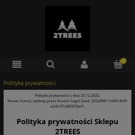
Polityka prywatności
Polityka prywatności z dnia 23.12.2022.
Numer licencji nadanej przez Kreator Legal Geek:
332a8481-6360-4b3f-
a2d3-97c88567bef1
.
Polityka prywatności Sklepu
2TREES