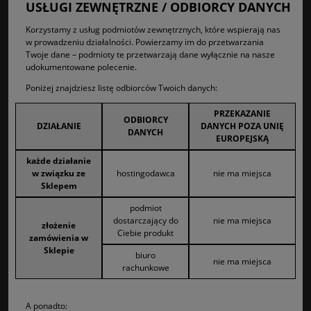
USŁUGI ZEWNĘTRZNE / ODBIORCY DANYCH
Korzystamy z usług podmiotów zewnętrznych, które wspierają nas
w prowadzeniu działalności. Powierzamy im do przetwarzania
Twoje dane – podmioty te przetwarzają dane wyłącznie na nasze
udokumentowane polecenie.
Poniżej znajdziesz listę odbiorców Twoich danych:
PRZEKAZANIE
ODBIORCY
DZIAŁANIE
DANYCH POZA UNIĘ
DANYCH
EUROPEJSKĄ
każde działanie
w związku ze
hostingodawca
nie ma miejsca
Sklepem
podmiot
dostarczający do
nie ma miejsca
złożenie
Ciebie produkt
zamówienia w
Sklepie
biuro
nie ma miejsca
rachunkowe
A ponadto: