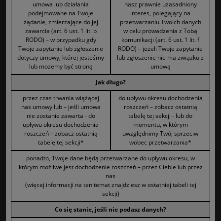
umowa lub działania
nasz prawnie uzasadniony
podejmowane na Twoje
interes, polegający na
żądanie, zmierzające do jej
przetwarzaniu Twoich danych
zawarcia (art. 6 ust. 1 lit. b
w celu prowadzenia z Tobą
RODO) – w przypadku gdy
komunikacji (art. 6 ust. 1 lit. f
Twoje zapytanie lub zgłoszenie
RODO) – jeżeli Twoje zapytanie
dotyczy umowy, której jesteśmy
lub zgłoszenie nie ma związku z
lub możemy być stroną
umową
Jak długo?
przez czas trwania wiążącej
do upływu okresu dochodzenia
nas umowy lub – jeśli umowa
roszczeń – zobacz ostatnią
nie zostanie zawarta - do
tabelę tej sekcji - lub do
upływu okresu dochodzenia
momentu, w którym
roszczeń – zobacz ostatnią
uwzględnimy Twój sprzeciw
tabelę tej sekcji*
wobec przetwarzania*
ponadto, Twoje dane będą przetwarzane do upływu okresu, w
którym możliwe jest dochodzenie roszczeń – przez Ciebie lub przez
nas
(więcej informacji na ten temat znajdziesz w ostatniej tabeli tej
sekcji)
Co się stanie, jeśli nie podasz danych?