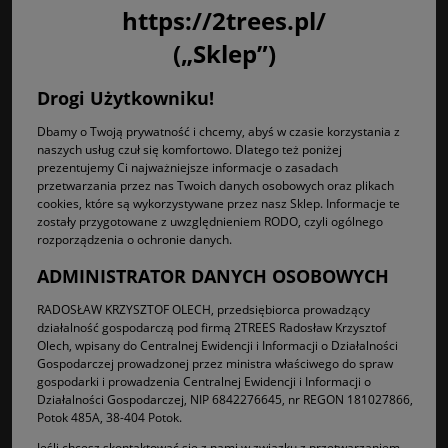
https://2trees.pl/
(„Sklep”)
Drogi Użytkowniku!
Dbamy o Twoją prywatność i chcemy, abyś w czasie korzystania z
naszych usług czuł się komfortowo. Dlatego też poniżej
prezentujemy Ci najważniejsze informacje o zasadach
przetwarzania przez nas Twoich danych osobowych oraz plikach
cookies, które są wykorzystywane przez nasz Sklep. Informacje te
zostały przygotowane z uwzględnieniem RODO, czyli ogólnego
rozporządzenia o ochronie danych.
ADMINISTRATOR DANYCH OSOBOWYCH
RADOSŁAW KRZYSZTOF OLECH, przedsiębiorca prowadzący
działalność gospodarczą pod firmą 2TREES Radosław Krzysztof
Olech, wpisany do Centralnej Ewidencji i Informacji o Działalności
Gospodarczej prowadzonej przez ministra właściwego do spraw
gospodarki i prowadzenia Centralnej Ewidencji i Informacji o
Działalności Gospodarczej, NIP 6842276645, nr REGON 181027866,
Potok 485A, 38-404 Potok.
Jeśli chcesz skontaktować się z nami w związku z przetwarzaniem