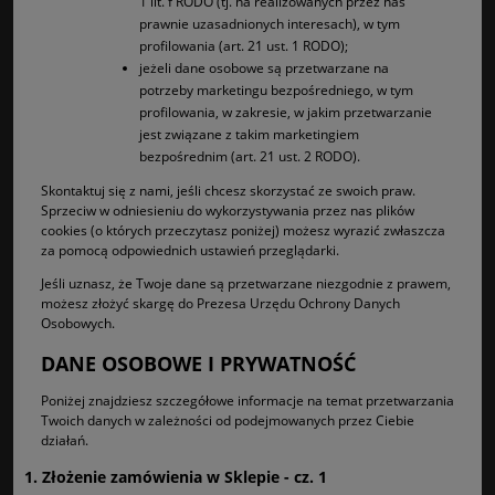
1 lit. f RODO (tj. na realizowanych przez nas
prawnie uzasadnionych interesach), w tym
profilowania (art. 21 ust. 1 RODO);
jeżeli dane osobowe są przetwarzane na
potrzeby marketingu bezpośredniego, w tym
profilowania, w zakresie, w jakim przetwarzanie
jest związane z takim marketingiem
bezpośrednim (art. 21 ust. 2 RODO).
Skontaktuj się z nami, jeśli chcesz skorzystać ze swoich praw.
Sprzeciw w odniesieniu do wykorzystywania przez nas plików
cookies (o których przeczytasz poniżej) możesz wyrazić zwłaszcza
za pomocą odpowiednich ustawień przeglądarki.
Jeśli uznasz, że Twoje dane są przetwarzane niezgodnie z prawem,
możesz złożyć skargę do Prezesa Urzędu Ochrony Danych
Osobowych.
DANE OSOBOWE I PRYWATNOŚĆ
Poniżej znajdziesz szczegółowe informacje na temat przetwarzania
Twoich danych w zależności od podejmowanych przez Ciebie
działań.
1. Złożenie zamówienia w Sklepie - cz. 1