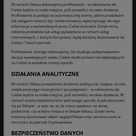
W ramach Sklepu dokonujemy profilowania – w odniesieniu do
Ciebie będzie to miało miejsce, jeśli zezwolisz na takie działania.
Profilowanie to polega na automatycznej ocenie, jakimi produktami
lub usługami możesz być zainteresowany, wykorzystując do tego
informacje o wyświetlanych przez Ciebie treściach. Dzięki temu,
reklamy produktów lub usług wyświetlane w ramach usług
internetowych, z których korzystasz, będą bardziej dostosowane do
Ciebie i Twoich potrzeb.
Profilowanie, którego dokonujemy, nie skutkuje podejmowaniem
decyzji wywołujących wobec Ciebie skutki prawne lub wpływających
na Ciebie w podobnie istotny sposób.
DZIAŁANIA ANALITYCZNE
W ramach Sklepu prowadzimy działania analityczne, mające na celu
zwiększenie jego intuicyjności i przystępności – w odniesieniu do
Ciebie będzie to miało miejsce, jeśli zezwolisz na takie działania. W
ramach analizy będziemy brać pod uwagę sposób, w jaki poruszasz
się po Sklepie – a więc np. to, ile czasu spędzasz na danej
podstronie, czy w które miejsca w Sklepie klikasz. Dzięki temu
możemy dostosować układ i wygląd Sklepu oraz zamieszczane w
nim treści do potrzeb Użytkowników.
BEZPIECZEŃSTWO DANYCH