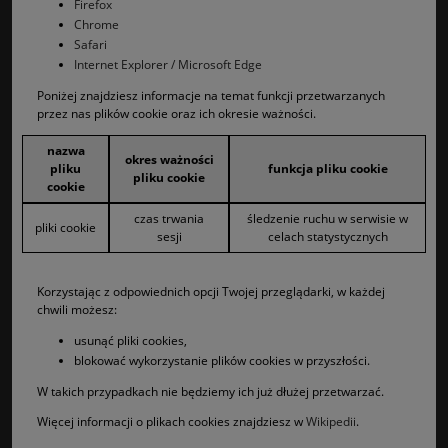
Firefox
Chrome
Safari
Internet Explorer / Microsoft Edge
Poniżej znajdziesz informacje na temat funkcji przetwarzanych
przez nas plików cookie oraz ich okresie ważności.
nazwa
okres ważności
pliku
funkcja pliku cookie
pliku cookie
cookie
czas trwania
śledzenie ruchu w serwisie w
pliki cookie
sesji
celach statystycznych
Korzystając z odpowiednich opcji Twojej przeglądarki, w każdej
chwili możesz:
usunąć pliki cookies,
blokować wykorzystanie plików cookies w przyszłości.
W takich przypadkach nie będziemy ich już dłużej przetwarzać.
Więcej informacji o plikach cookies znajdziesz w
Wikipedii
.