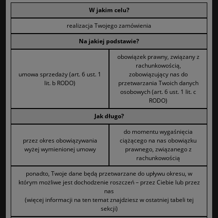
W jakim celu?
realizacja Twojego zamówienia
Na jakiej podstawie?
obowiązek prawny, związany z
rachunkowością,
umowa sprzedaży (art. 6 ust. 1
zobowiązujący nas do
lit. b RODO)
przetwarzania Twoich danych
osobowych (art. 6 ust. 1 lit. c
RODO)
Jak długo?
do momentu wygaśnięcia
przez okres obowiązywania
ciążącego na nas obowiązku
wyżej wymienionej umowy
prawnego, związanego z
rachunkowością
ponadto, Twoje dane będą przetwarzane do upływu okresu, w
którym możliwe jest dochodzenie roszczeń – przez Ciebie lub przez
nas
(więcej informacji na ten temat znajdziesz w ostatniej tabeli tej
sekcji)