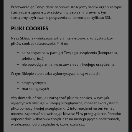
Przetwarzając Twoje dane osobowe stosujemy środki organizacyjne
i techniczne zgodne z właściwymi przepisami prawa, w tym
stosujemy szyfrowanie połączenia za pomocą certyfikatu SSL.
PLIKI COOKIES
Nasz Sklep, jak większość witryn internetowych, korzysta z tzw.
plików cookies (ciasteczek). Pliki te:
są zapisywane w pamięci Twojego urządzenia (komputera,
telefonu, itd.);
nie powodują zmian w ustawieniach Twojego urządzenia.
W tym Sklepie ciasteczka wykorzystywane są w celach:
statystycznych
marketingowych
Aby dowiedzieć się, jak zarządzać plikami cookies, w tym jak
wyłączyć ich obsługę w Twojej przeglądarce, możesz skorzystać z
pliku pomocy Twojej przeglądarki. Z informacjami na ten temat
możesz zapoznać się wciskając klawisz F1 w przeglądarce. Ponadto
odpowiednie wskazówki znajdziesz na następujących podstronach,
w zależności od przeglądarki, której używasz: