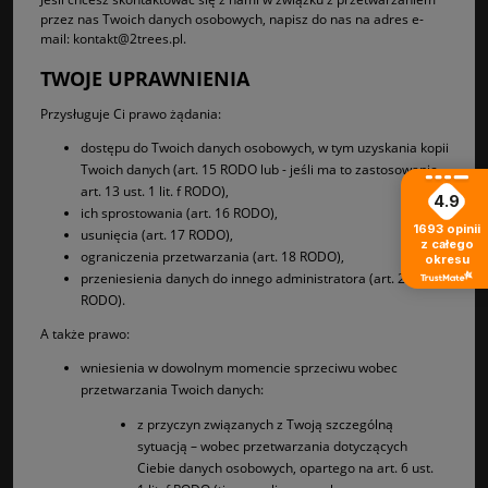
przez nas Twoich danych osobowych, napisz do nas na adres e-
mail: kontakt@2trees.pl.
TWOJE UPRAWNIENIA
Przysługuje Ci prawo żądania:
dostępu do Twoich danych osobowych, w tym uzyskania kopii
Twoich danych (art. 15 RODO lub - jeśli ma to zastosowanie -
art. 13 ust. 1 lit. f RODO),
4.9
ich sprostowania (art. 16 RODO),
1693
opinii
usunięcia (art. 17 RODO),
z całego
ograniczenia przetwarzania (art. 18 RODO),
okresu
przeniesienia danych do innego administratora (art. 20
RODO).
A także prawo:
wniesienia w dowolnym momencie sprzeciwu wobec
przetwarzania Twoich danych:
z przyczyn związanych z Twoją szczególną
sytuacją – wobec przetwarzania dotyczących
Ciebie danych osobowych, opartego na art. 6 ust.