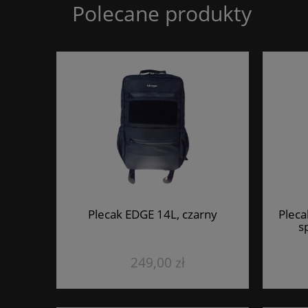
Polecane produkty
Plecak EDGE 14L, czarny
Pleca
s
249,00 zł