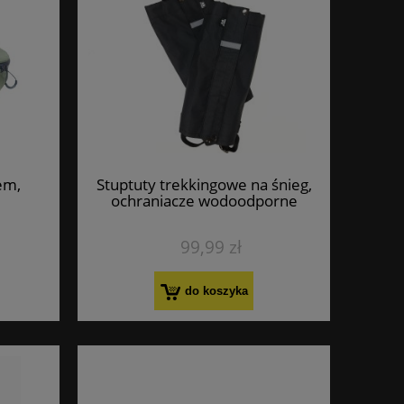
em,
Stuptuty trekkingowe na śnieg,
ochraniacze wodoodporne
99,99 zł
do koszyka