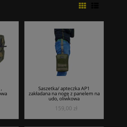
,
Saszetka/ apteczka AP1
owa
zakładana na nogę z panelem na
udo, oliwkowa
159,00 zł