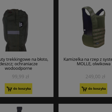
uty trekkingowe na błoto,
Kamizelka na rzep z sy
deszcz; ochraniacze
MOLLE, olwikowa
wodoodporne
99,99 zł
249,00 zł
do koszyka
do koszyka