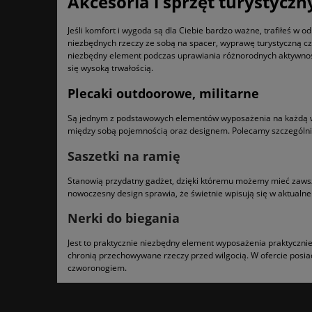
Akcesoria i sprzęt turystyczn
Jeśli komfort i wygoda są dla Ciebie bardzo ważne, trafiłeś w 
niezbędnych rzeczy ze sobą na spacer, wyprawę turystyczną czy j
niezbędny element podczas uprawiania różnorodnych aktywności
się wysoką trwałością.
Plecaki outdoorowe, militarne
Są jednym z podstawowych elementów wyposażenia na każdą wy
między sobą pojemnością oraz designem. Polecamy szczególnie
Saszetki na ramię
Stanowią przydatny gadżet, dzięki któremu możemy mieć zawsze 
nowoczesny design sprawia, że świetnie wpisują się w aktualne
Nerki do biegania
Jest to praktycznie niezbędny element wyposażenia praktycznie
chronią przechowywane rzeczy przed wilgocią. W ofercie posiad
czworonogiem.