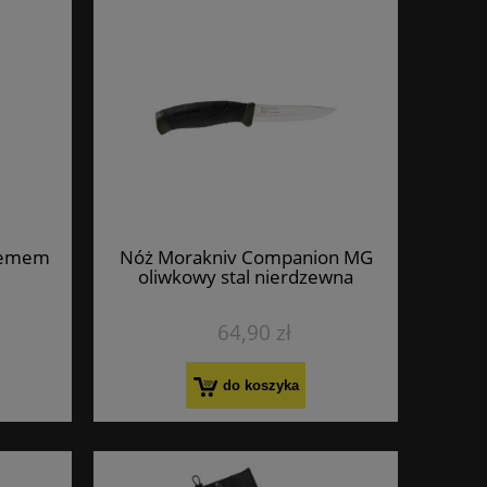
stemem
Nóż Morakniv Companion MG
oliwkowy stal nierdzewna
64,90 zł
do koszyka