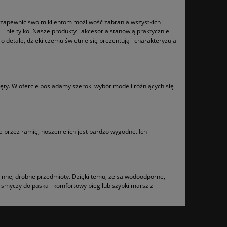
 by zapewnić swoim klientom możliwość zabrania wszystkich
 i nie tylko. Nasze produkty i akcesoria stanowią praktycznie
etale, dzięki czemu świetnie się prezentują i charakteryzują
y. W ofercie posiadamy szeroki wybór modeli różniących się
 przez ramię, noszenie ich jest bardzo wygodne. Ich
b inne, drobne przedmioty. Dzięki temu, że są wodoodporne,
 smyczy do paska i komfortowy bieg lub szybki marsz z