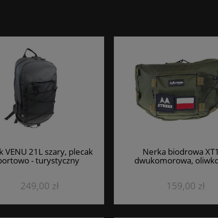
k VENU 21L szary, plecak
Nerka biodrowa XT1
portowo - turystyczny
dwukomorowa, oliwk
249,00 zł
159,00 zł