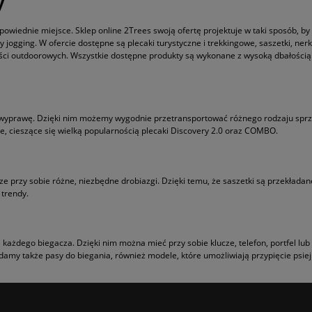
y
odpowiednie miejsce. Sklep online 2Trees swoją ofertę projektuje w taki sposób,
ogging. W ofercie dostępne są plecaki turystyczne i trekkingowe, saszetki, nerki
 outdoorowych. Wszystkie dostępne produkty są wykonane z wysoką dbałością o d
prawę. Dzięki nim możemy wygodnie przetransportować różnego rodzaju sprzęt
, cieszące się wielką popularnością plecaki Discovery 2.0 oraz COMBO.
przy sobie różne, niezbędne drobiazgi. Dzięki temu, że saszetki są przekładane
 trendy.
 każdego biegacza. Dzięki nim można mieć przy sobie klucze, telefon, portfel lu
amy także pasy do biegania, również modele, które umożliwiają przypięcie psiej