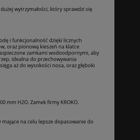
użej wytrzymałości, który sprawdzi się
ę i funkcjonalność dzięki licznych
ów, oraz pionową kieszeń na klatce
 zabezpieczone zamkami wodoodpornymi, aby
rzep, idealna do przechowywania
ęga aż do wysokości nosa, oraz głęboki
5000 mm H2O.
Zamek firmy KROKO.
y mające na celu lepsze dopasowanie do