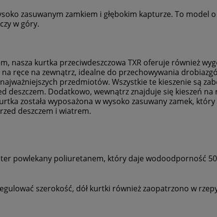
Cena nie zawiera ewentualnych kosztów
soko zasuwanym zamkiem i głębokim kapturze. To model o d
płatności
czy w góry.
, nasza kurtka przeciwdeszczowa TXR oferuje również wygod
ie na ręce na zewnątrz, idealne do przechowywania drobiazg
o najważniejszych przedmiotów. Wszystkie te kieszenie są
d deszczem. Dodatkowo, wewnątrz znajduje się kieszeń na 
tka została wyposażona w wysoko zasuwany zamek, który si
rzed deszczem i wiatrem.
ster
powlekany poliuretanem,
który daje wodoodporność 
gulować szerokość, dół kurtki również zaopatrzono w rzep