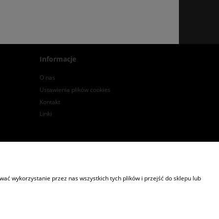
Informacje
O nas
Ustawienia plików cookies
Kontakt
Linki
:
kontakt@2trees.pl
NIP: 6842276645
ć wykorzystanie przez nas wszystkich tych plików i przejść do sklepu lub