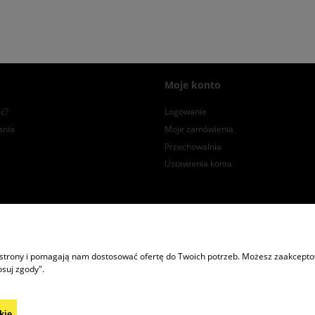
Moje konto
ć?
Logowanie
ania
Moje zamówienia
Przechowalnia
Ustawienia konta
Znajdź nas na
Facebooku
i
Instagramie
!
h | ul. Potok 485A, 38-404 Potok | woj. podkarpackie | tel.: 574447365 | email
 strony i pomagają nam dostosować ofertę do Twoich potrzeb. Możesz zaakceptowa
osuj zgody".
Praca:
wakat:
szwaczka / krawcowa
kie