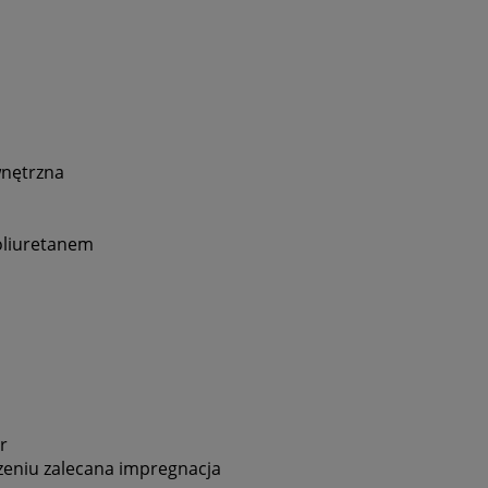
wnętrzna
oliuretanem
er
czeniu zalecana impregnacja