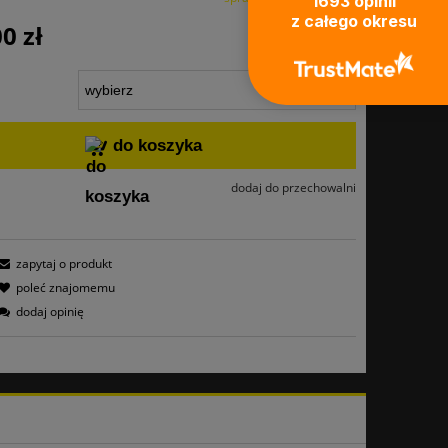
1693
opinii
z całego okresu
0 zł
do koszyka
dodaj do przechowalni
zapytaj o produkt
poleć znajomemu
dodaj opinię