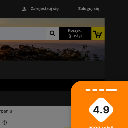
Zaloguj się
Zarejestruj się
Koszyk:
(pusty)
4.9
rpaniu
n
a
sprawdź formy dostawy