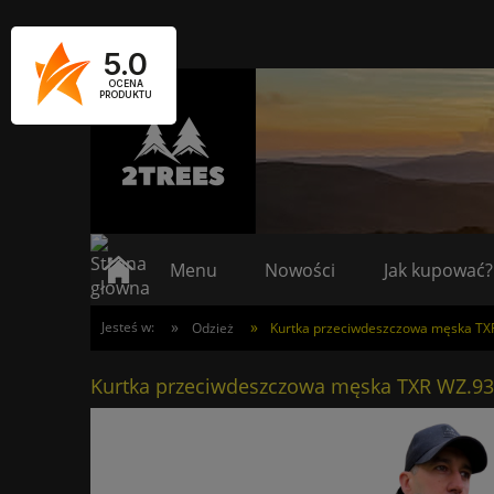
5.0
OCENA
PRODUKTU
Menu
Nowości
Jak kupować?
»
»
Jesteś w:
Odzież
Kurtka przeciwdeszczowa męska TX
Kurtka przeciwdeszczowa męska TXR WZ.93