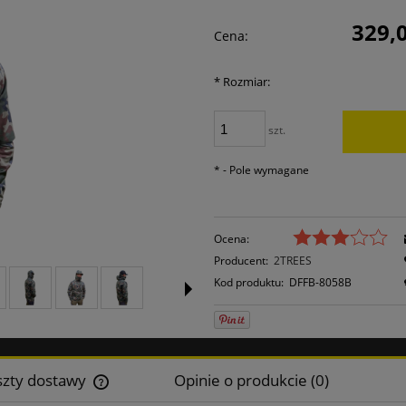
Cena nie zawiera ewentualnych kosztów
329,0
Cena:
płatności
*
Rozmiar:
szt.
*
- Pole wymagane
Ocena:
Producent:
2TREES
Kod produktu:
DFFB-8058B
szty dostawy
Opinie o produkcie (0)