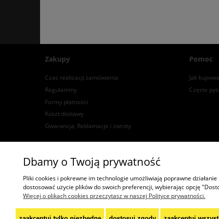
Zakupy
Pomoc
Czas realizacji zamówienia
Jak kupowa
Regulaminy
Częste pyt
Formy płatności
Koszt dostawy
Gwarancja, Reklamacje i zwroty
Dbamy o Twoją prywatność
"2TREES" Radosław Krzysztof Olec
Pliki cookies i pokrewne im technologie umożliwiają poprawne działanie
dostosować użycie plików do swoich preferencji, wybierając opcję "Dost
Więcej o plikach cookies przeczytasz w naszej Polityce prywatności.
zaakceptuj tylko niezbędne
dostosuj zgody
zaakceptuj wszyst