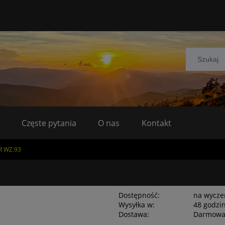
Częste pytania
O nas
Kontakt
R WZ.93
Dostępność:
na wycze
Wysyłka w:
48 godzi
Dostawa:
Darmow