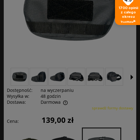
1700
opinii
z całego
okresu
Dostępność:
na wyczerpaniu
Wysyłka w:
48 godzin
Dostawa:
Darmowa
sprawdź formy dostawy
Cena nie zawiera ewentualnych kosztów płatności
139,00 zł
Cena: