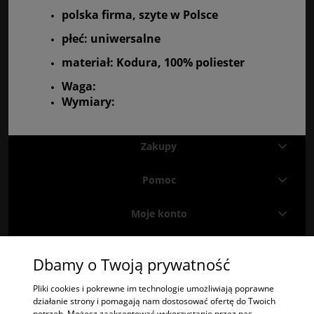
polska firma, szyte w Polsce
płeć: uniwersalne
materiał: Kodura, 100% poliester
Waga:
Wymiary:
Zakupy
Pomoc
Moje konto
Informacje
Dbamy o Twoją prywatność
Znajdź nas na
Facebooku
i
Instagramie
!
Pliki cookies i pokrewne im technologie umożliwiają poprawne
działanie strony i pomagają nam dostosować ofertę do Twoich
potrzeb. Możesz zaakceptować wykorzystanie przez nas