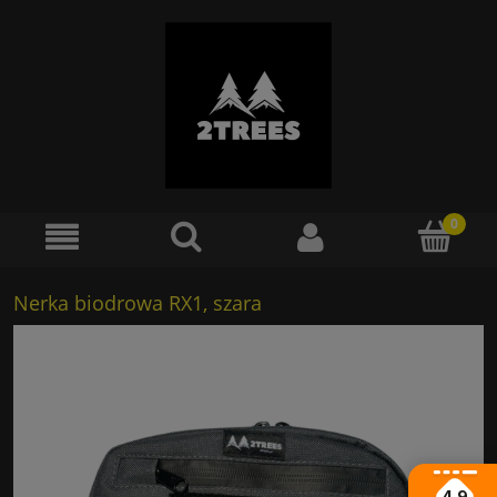
Nerka biodrowa RX1, szara
4.9