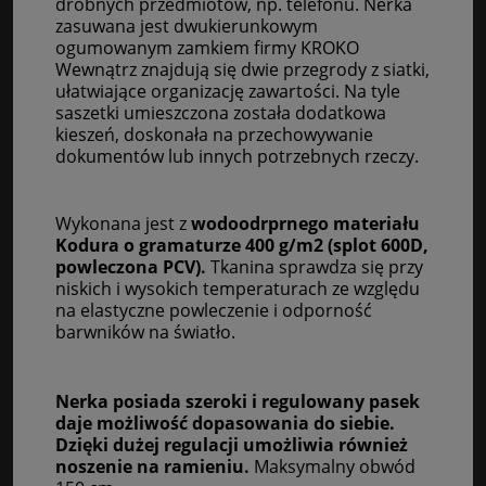
drobnych przedmiotów, np. telefonu. Nerka
zasuwana jest dwukierunkowym
ogumowanym zamkiem firmy KROKO
Wewnątrz znajdują się dwie przegrody z siatki,
ułatwiające organizację zawartości. Na tyle
saszetki umieszczona została dodatkowa
kieszeń, doskonała na przechowywanie
dokumentów lub innych potrzebnych rzeczy.
Wykonana jest z
wodoodrprnego materiału
Kodura o gramaturze 400 g/m2 (splot 600D,
powleczona PCV).
Tkanina sprawdza się przy
niskich i wysokich temperaturach ze względu
na elastyczne powleczenie i odporność
barwników na światło.
Nerka posiada szeroki i regulowany pasek
daje możliwość dopasowania do siebie.
Dzięki dużej regulacji umożliwia również
noszenie na ramieniu.
Maksymalny obwód