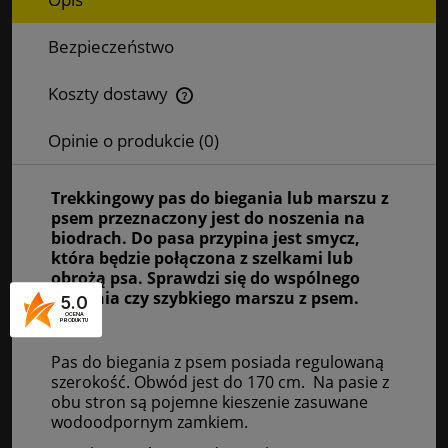
Bezpieczeństwo
Koszty dostawy
Cena nie zawiera ewentualnych kosztów płatności
Opinie o produkcie (0)
Trekkingowy pas do biegania lub marszu z
psem przeznaczony jest do noszenia na
biodrach. Do pasa przypina jest smycz,
która będzie połączona z szelkami lub
obrożą psa. Sprawdzi się do wspólnego
biegania czy szybkiego marszu z psem.
5.0
OCENA
PRODUKTU
Pas do biegania z psem posiada regulowaną
szerokość. Obwód jest do 170 cm. Na pasie z
obu stron są pojemne kieszenie zasuwane
wodoodpornym zamkiem.