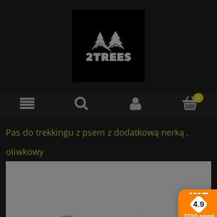
Pas do trekkingu z psem z dodatkową nerką ,
oliwkowy
4.9
1700
opinii