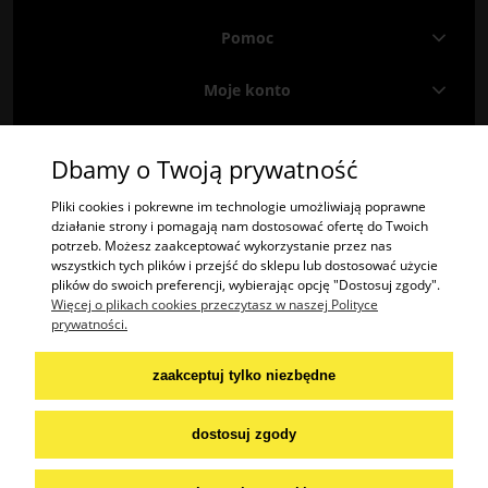
Pomoc
Moje konto
Informacje
Dbamy o Twoją prywatność
Znajdź nas na
Facebooku
i
Instagramie
!
Pliki cookies i pokrewne im technologie umożliwiają poprawne
działanie strony i pomagają nam dostosować ofertę do Twoich
potrzeb. Możesz zaakceptować wykorzystanie przez nas
"2TREES" Radosław Krzysztof Olech | ul. Potok 485A, 38-404 Potok | woj.
wszystkich tych plików i przejść do sklepu lub dostosować użycie
podkarpackie | tel.: 574447365 | email:
kontakt@2trees.pl
plików do swoich preferencji, wybierając opcję "Dostosuj zgody".
NIP: 6842276645
Więcej o plikach cookies przeczytasz w naszej Polityce
prywatności.
Praca:
wakat:
szwaczka / krawcowa
zaakceptuj tylko niezbędne
aplikuj na mail:
dostosuj zgody
praca@2trees.pl