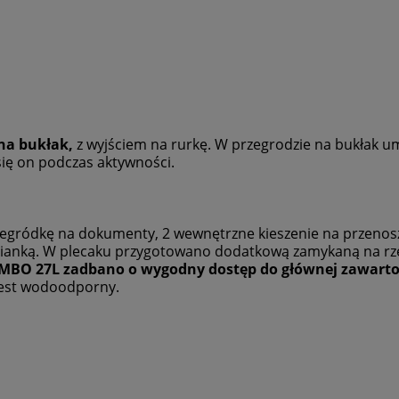
na bukłak,
z wyjściem na rurkę. W przegrodzie na bukłak u
się on podczas aktywności.
gródkę na dokumenty, 2 wewnętrzne kieszenie na przenosze
pianką. W plecaku przygotowano dodatkową zamykaną na rze
O 27L zadbano o wygodny dostęp do głównej zawartośc
 jest wodoodporny.