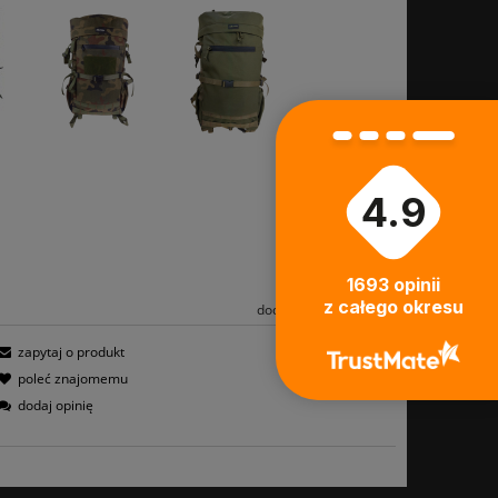
4.9
1693
opinii
z całego okresu
dodaj do przechowalni
zapytaj o produkt
poleć znajomemu
dodaj opinię