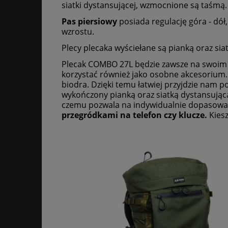
siatki dystansującej, wzmocnione są taśmą.
Pas piersiowy
posiada regulację góra - dó
wzrostu.
Plecy plecaka wyściełane są pianką oraz sia
Plecak COMBO 27L będzie zawsze na swoim mi
korzystać również jako osobne akcesorium. 
biodra. Dzięki temu łatwiej przyjdzie nam 
wykończony pianką oraz siatką dystansującą,
czemu pozwala na indywidualnie dopasowan
przegródkami na telefon czy klucze.
Kies