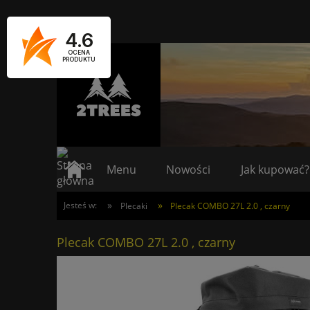
4.6
OCENA
PRODUKTU
Menu
Nowości
Jak kupować?
»
»
Jesteś w:
Plecaki
Plecak COMBO 27L 2.0 , czarny
Plecak COMBO 27L 2.0 , czarny