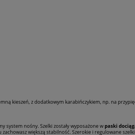
emną kieszeń, z dodatkowym karabińczykiem, np. na przypię
y system nośny. Szelki zostały wyposażone w
paski dociąg
mu zachowasz większą stabilność. Szerokie i regulowane szelk