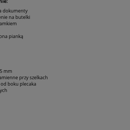
nie:
na dokumenty
nie na butelki
zamkiem
zona pianką
25 mm
ramienne przy szelkach
 od boku plecaka
wych