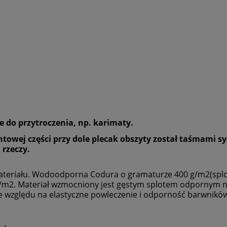
e do przytroczenia, np. karimaty.
rontowej części przy dole plecak obszyty został taśmam
 rzeczy.
ateriału. Wodoodporna Codura o gramaturze 400 g/m2(splo
m2. Materiał wzmocniony jest gęstym splotem odpornym na
ze względu na elastyczne powleczenie i odporność barwników