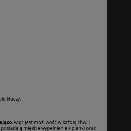
cie kluczy.
ające
, więc jest możliwość w każdej chwili
i posiadają miękkie wypełnienie z pianki oraz