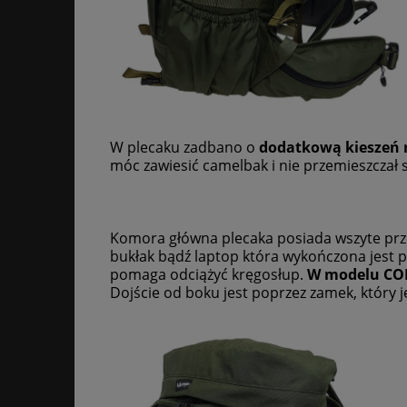
W plecaku zadbano o
dodatkową kieszeń 
móc zawiesić camelbak i nie przemieszczał 
Komora główna plecaka posiada wszyte prze
bukłak bądź laptop która wykończona jest 
pomaga odciążyć kręgosłup.
W modelu COMB
Dojście od boku jest poprzez zamek, który