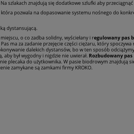
 Na szlakach znajdują się dodatkowe szlufki aby przeciągną
ł, która pozwala na dopasowanie systemu nośnego do konkre
tką dystansującą.
ejscu, o co zadba solidny, wyściełany i r
egulowany pas 
Pas ma za zadanie przejęcie części ciężaru, który spoczywa
pokonywanie dalekich dystansów, bo w ten sposób odciążymy
 aby był wygodny i nigdzie nie uwierał.
Rozbudowany pas 
ie plecaka do użytkownika. W pasie biodrowym znajdują s
zenie zamykane są zamkami firmy KROKO.