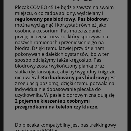
Plecak COMBO 45 L+ będzie zawsze na swoim
miejscu, o co zadba solidny, wyściełany i
r
egulowany pas biodrowy
.
Pas biodrow
y
można wyciągnąć i korzystać również jako
osobne akcesorium. Pas ma za zadanie
przejęcie części ciężaru, który spoczywa na
naszych ramionach i przeniesienie go na
biodra. Dzięki temu łatwiej przyjdzie nam
pokonywanie dalekich dystansów, bo w ten
sposób odciążymy także kręgosłup. Pas
biodrowy został wykończony pianką oraz
siatką dystansującą, aby był wygodny i nigdzie
nie uwierał.
Rozbudowany pas biodrowy
jest
z regulacją poziomą, dzięki czemu pozwala na
indywidualnie dopasowanie plecaka do
użytkownika. W pasie biodrowym znajdują się
2 pojemne kieszenie z osobnymi
przegródkami na telefon czy klucze.
Do plecaka kompatybilny jest p
as trekkingowy
z systemem MOLLE,