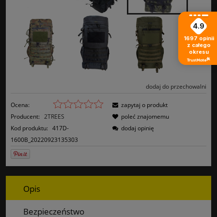
4.9
1697
opinii
z całego
okresu
dodaj do przechowalni
Ocena:
zapytaj o produkt
Producent:
2TREES
poleć znajomemu
Kod produktu:
417D-
dodaj opinię
1600B_20220923135303
Opis
Bezpieczeństwo