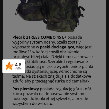
Plecak 2TREES COMBO 45 L+
posiada
wygodny system nośny. Szelki zostały
wyposażone w
paski dociągające
, więc jest
możliwość w każdej chwili obciążenie
przenieść bliżej ciała. Dzięki temu zachowasz
większą stabilność. Szerokie i regulowane
4.8
szelki posiadają miękkie wypełnienie z pianki
OCENA
PRODUKTU
oraz siatki dystansującej, wzmocnione są
taśmą. Na szlakach znajdują się dodatkowe
szlufki aby przeciągnąć rurkę od camelbak.
Pas piersiowy
posiada regulację góra - dół,
która pozwala na dopasowanie systemu
nośnego do konkretnej sylwetki, a przede
wszystkim do wzrostu.