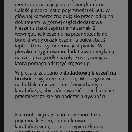
rzeczy oddzielając je od głównej komory.
Całość plecaka jest o pojemności ok 50L. W
głównej komorze znajdują się przegródka na
dokumenty, w górnej części dodatkowa
kieszeń z siatki zapinana na zamek, 2
wewnętrzne kieszenie na przenoszenie np.
butelki wody oraz kieszeń na bukłak bądź
laptop która wykończona jest pianką. W
plecaku przygotowano dodatkową zamykaną
na rzep przegródkę na płytę usztywniającą,
która pomaga odciążyć kręgosłup.
W plecaku zadbano o
dodatkową kieszeń na
bukłak,
z wyjściem na rurkę. W przegrodzie
na bukłak umieszczono również haczyk/
karabińczyk, aby móc zawiesić camelbak i nie
przemieszczał się on podczas aktywności.
Na frontowej części umieszczono dużą,
pojemną kieszeń, z dodatkowym
karabińczykiem, np. na przypięcie kluczy.