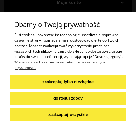
Moje konto
Informacje
Dbamy o Twoją prywatność
Znajdź nas na
Facebooku
i
Instagramie
!
Pliki cookies i pokrewne im technologie umożliwiają poprawne
działanie strony i pomagają nam dostosować ofertę do Twoich
potrzeb. Możesz zaakceptować wykorzystanie przez nas
"2TREES" Radosław Krzysztof Olech | ul. Potok 485A, 38-404 Potok | woj.
wszystkich tych plików i przejść do sklepu lub dostosować użycie
podkarpackie | tel.: 574447365 | email:
kontakt@2trees.pl
plików do swoich preferencji, wybierając opcję "Dostosuj zgody".
NIP: 6842276645
Więcej o plikach cookies przeczytasz w naszej Polityce
prywatności.
Praca:
wakat:
szwaczka / krawcowa
zaakceptuj tylko niezbędne
aplikuj na mail:
dostosuj zgody
praca@2trees.pl
zaakceptuj wszystkie
pokaż pełną wersję strony