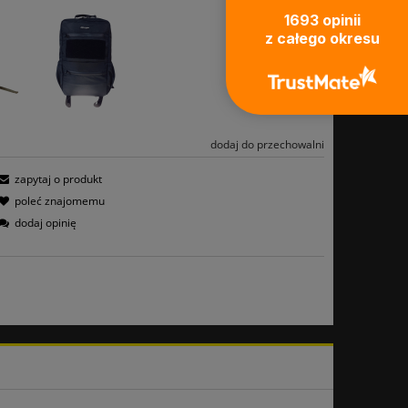
1693
opinii
z całego okresu
dodaj do przechowalni
zapytaj o produkt
poleć znajomemu
dodaj opinię