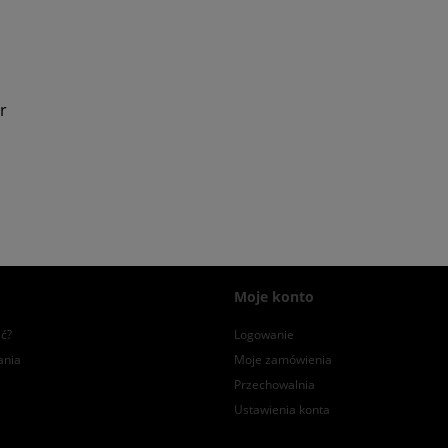
r
Moje konto
ć?
Logowanie
ania
Moje zamówienia
Przechowalnia
Ustawienia konta