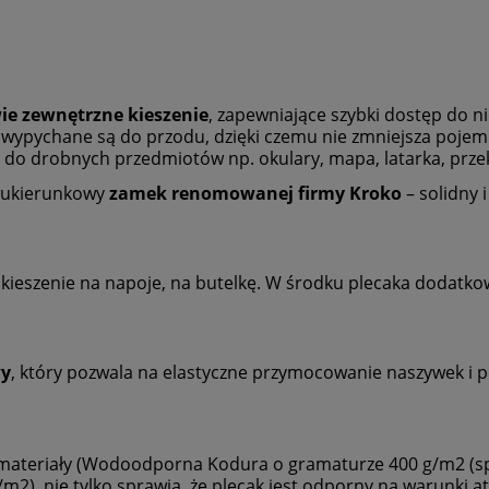
ie zewnętrzne kieszenie
, zapewniające szybki dostęp do 
nie wypychane są do przodu, dzięki czemu nie zmniejsza poje
 do drobnych przedmiotów np. okulary, mapa, latarka, przek
wukierunkowy
zamek renomowanej firmy Kroko
– solidny 
kieszenie na napoje, na butelkę. W środku plecaka dodatkowe
wy
, który pozwala na elastyczne przymocowanie naszywek i p
e materiały (Wodoodporna Kodura o gramaturze 400 g/m2 (s
2) nie tylko sprawia, że plecak jest odporny na warunki at