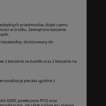
niezbędnych przedmiotów, dzięki czemu
mności w środku. Zewnętrzne kieszenie
ąski.
i niezawodny, dostosowany do
 2 kieszenie na butelki oraz 2 kieszenie na
ersonalizację plecaka zgodnie z
plot 600D, powleczona PCV) oraz
mosferyczne, ale także nadaje mu stylowy