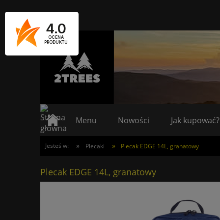
4.0
OCENA
PRODUKTU
Menu
Nowości
Jak kupować?
»
»
Jesteś w:
Plecaki
Plecak EDGE 14L, granatowy
Plecak EDGE 14L, granatowy