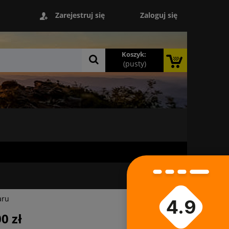
Zaloguj się
Zarejestruj się
Koszyk:
(pusty)
aru
4.9
0 zł