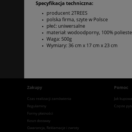
Specyfikacja techniczna:
producent 2TREES
polska firma, szyte w Polsce
płeć: uniwersalne
materiał: wodoodporny, 100% polieste
Waga: 500g
Wymiary: 36 cm x 17 cm x 23 cm
Zakupy
Pomoc
Czas realizacji zamówienia
Jak kupowa
Regulaminy
Częste pyt
Formy płatności
Koszt dostawy
Gwarancja, Reklamacje i zwroty