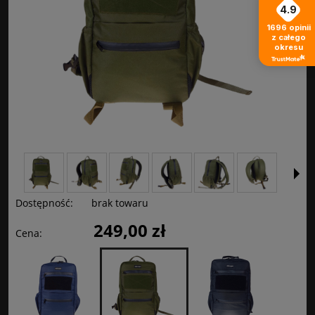
4.9
1696
opinii
z całego
okresu
Dostępność:
brak towaru
249,00 zł
Cena: