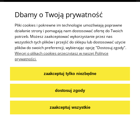
Informacje
Dbamy o Twoją prywatność
Znajdź nas na
Facebooku
i
Instagramie
!
Pliki cookies i pokrewne im technologie umożliwiają poprawne
działanie strony i pomagają nam dostosować ofertę do Twoich
potrzeb. Możesz zaakceptować wykorzystanie przez nas
"2TREES" Radosław Krzysztof Olech | ul. Potok 485A, 38-404 Potok | woj.
wszystkich tych plików i przejść do sklepu lub dostosować użycie
podkarpackie | tel.: 574447365 | email:
kontakt@2trees.pl
plików do swoich preferencji, wybierając opcję "Dostosuj zgody".
NIP: 6842276645
Więcej o plikach cookies przeczytasz w naszej Polityce
prywatności.
Praca:
wakat:
szwaczka / krawcowa
zaakceptuj tylko niezbędne
aplikuj na mail:
dostosuj zgody
praca@2trees.pl
zaakceptuj wszystkie
pokaż pełną wersję strony
Sklep internetowy Shoper.pl