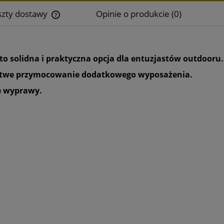
szty dostawy
Opinie o produkcie (0)
Cena nie zawiera ewentualnych kosztów
płatności
solidna i praktyczna opcja dla entuzjastów outdooru
atwe przymocowanie dodatkowego wyposażenia.
we wyprawy.