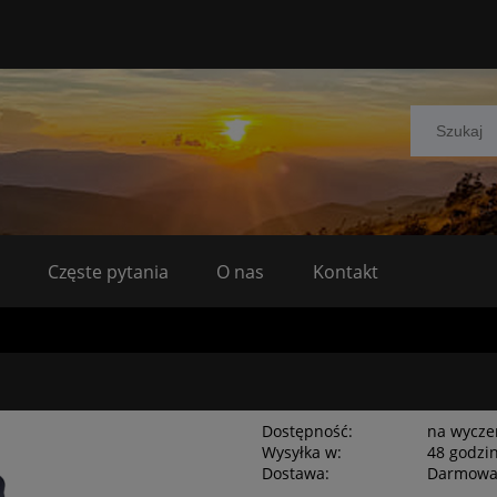
Częste pytania
O nas
Kontakt
Dostępność:
na wycze
Wysyłka w:
48 godzi
Dostawa:
Darmow