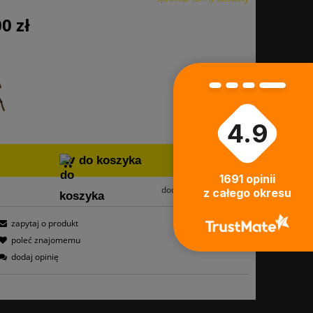
0 zł
4.9
do koszyka
1691
opinii
dodaj do przechowalni
z całego okresu
zapytaj o produkt
poleć znajomemu
dodaj opinię