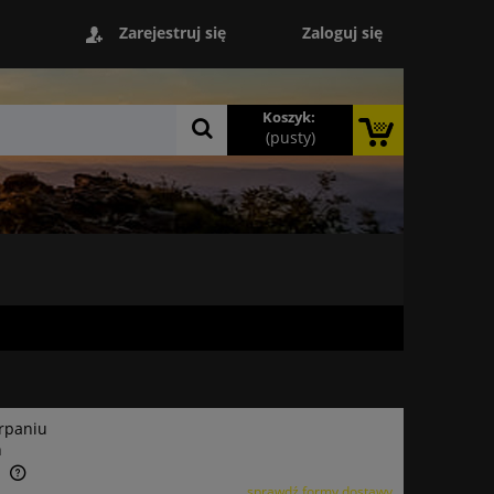
Zaloguj się
Zarejestruj się
Koszyk:
(pusty)
rpaniu
n
a
sprawdź formy dostawy