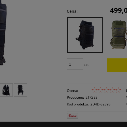
Cena nie zawiera ewentualnych kosztów
499,0
Cena:
płatności
szt.
Ocena:
Producent:
2TREES
Kod produktu:
2D4D-82898