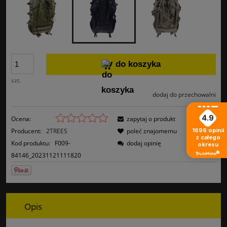
do koszyka
szt.
dodaj do przechowalni
4.9
Ocena:
zapytaj o produkt
1696
opinii
Producent:
2TREES
poleć znajomemu
z całego
Kod produktu:
F009-
dodaj opinię
okresu
84146_20231121111820
Opis