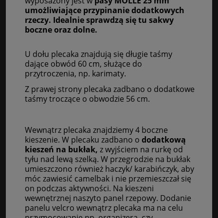
wyposażony jest w
pasy MOLLE 25
mm
umożliwiające przypinanie dodatkowych
rzeczy. Idealnie sprawdzą się tu sakwy
boczne oraz dolne.
U dołu plecaka znajdują się długie taśmy
dające obwód 60 cm, służące do
przytroczenia, np. karimaty.
Z prawej strony plecaka zadbano o dodatkowe
taśmy troczące o obwodzie 56 cm.
Wewnątrz plecaka znajdziemy 4 boczne
kieszenie. W plecaku zadbano o
dodatkową
kieszeń na bukłak,
z wyjściem na rurkę od
tyłu nad lewą szelką. W przegrodzie na bukłak
umieszczono również haczyk/ karabińczyk, aby
móc zawiesić camelbak i nie przemieszczał się
on podczas aktywności. Na kieszeni
wewnętrznej naszyto panel rzepowy. Dodanie
panelu velcro wewnątrz plecaka ma na celu
przymocowanie np. organizera, czy