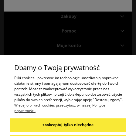
Zakupy
Pomoc
Moje konto
Informacje
Dbamy o Twoją prywatność
Znajdź nas na
Facebooku
i
Instagramie
!
Pliki cookies i pokrewne im technologie umożliwiają poprawne
działanie strony i pomagają nam dostosować ofertę do Twoich
potrzeb. Możesz zaakceptować wykorzystanie przez nas
"2TREES" Radosław Krzysztof Olech | ul. Potok 485A, 38-404 Potok | woj.
wszystkich tych plików i przejść do sklepu lub dostosować użycie
podkarpackie | tel.: 574447365 | email:
kontakt@2trees.pl
plików do swoich preferencji, wybierając opcję "Dostosuj zgody".
NIP: 6842276645
Więcej o plikach cookies przeczytasz w naszej Polityce
prywatności.
Praca:
wakat:
szwaczka / krawcowa
zaakceptuj tylko niezbędne
aplikuj na mail: