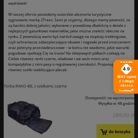
wędrówek!
W naszej ofercie posiadamy autorskie akcesoria turystyczne
sygnowane marką 2Trees. Sami je szyjemy, dlatego mamy pewność, że
są bardzo dobrej jakości, wykonane z prawdziwą dbałością o detale z
najlepszych gatunkowo materiałów, jakie można znaleźć obecnie na
rynku. Z pewnością warto byś zwrócił uwagę na stuptuty trekkingowe,
czyli ochraniacze zabezpieczające obuwie i nogawki przed zmoczeniem
oraz peleryny przeciwdeszczowe – w końcu nie wiadomo, jakie warunki
pogodowe spotkają Cię na trasie! Na sklepowych półkach czekają na
Ciebie również nerki czarne, oliwkowe i we wzór moro oraz
kompatybilne z nimi pasy o regulowanej szerokości. Proponujemy
4.9
również szelki stabilizujące plecak.
1697
opinii
z całego
Torba RAKO 40L z szelkami, czarna
okresu
Dostępność:
na wyczerpaniu
Wysyłka w:
48 godzin
289,00 zł
do koszyka