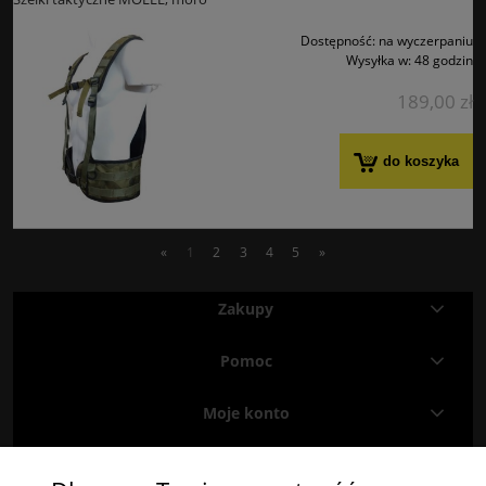
Dostępność:
na wyczerpaniu
Wysyłka w:
48 godzin
189,00 zł
do koszyka
«
1
2
3
4
5
»
Zakupy
Pomoc
Moje konto
Informacje