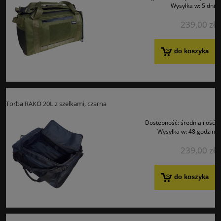
Wysyłka w:
5 dni
239,00 zł
do koszyka
Torba RAKO 20L z szelkami, czarna
Dostępność:
średnia ilość
Wysyłka w:
48 godzin
239,00 zł
do koszyka