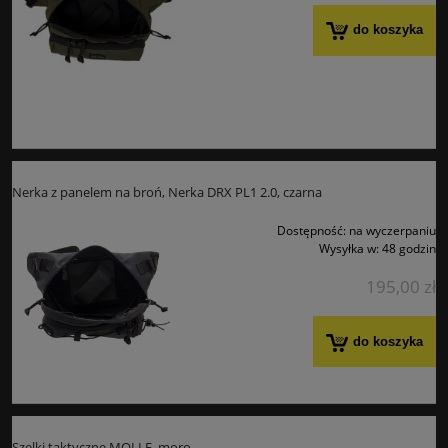
do koszyka
Nerka z panelem na broń, Nerka DRX PL1 2.0, czarna
Dostępność:
na wyczerpaniu
Wysyłka w:
48 godzin
195,00 zł
do koszyka
Szelki taktyczne MOLLE, moro