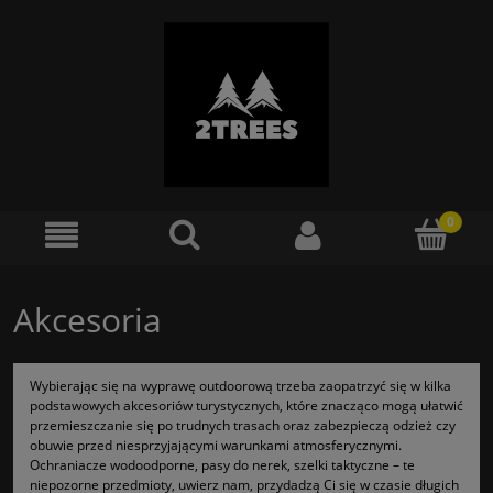
Akcesoria
Wybierając się na wyprawę outdoorową trzeba zaopatrzyć się w kilka
podstawowych akcesoriów turystycznych, które znacząco mogą ułatwić
przemieszczanie się po trudnych trasach oraz zabezpieczą odzież czy
obuwie przed niesprzyjającymi warunkami atmosferycznymi.
Ochraniacze wodoodporne, pasy do nerek, szelki taktyczne – te
niepozorne przedmioty, uwierz nam, przydadzą Ci się w czasie długich