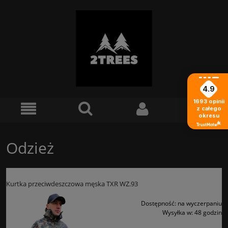
4.9
1693
opinii
z całego
okresu
Odzież
Kurtka przeciwdeszczowa męska TXR WZ.93
Dostępność:
na wyczerpaniu
Wysyłka w:
48 godzin