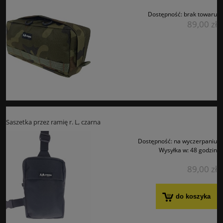
Dostępność:
brak towaru
89,00 zł
Saszetka przez ramię r. L, czarna
Dostępność:
na wyczerpaniu
Wysyłka w:
48 godzin
89,00 zł
do koszyka