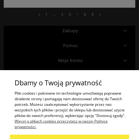
«
1
...
5
6
7
8
9
»
Zakupy
Pomoc
Moje konto
Informacje
Dbamy o Twoją prywatność
Znajdź nas na
Facebooku
i
Instagramie
!
Pliki cookies i pokrewne im technologie umożliwiają poprawne
działanie strony i pomagają nam dostosować ofertę do Twoich
potrzeb. Możesz zaakceptować wykorzystanie przez nas
"2TREES" Radosław Krzysztof Olech | ul. Potok 485A, 38-404 Potok | woj.
wszystkich tych plików i przejść do sklepu lub dostosować użycie
podkarpackie | tel.: 574447365 | email:
kontakt@2trees.pl
plików do swoich preferencji, wybierając opcję "Dostosuj zgody".
NIP: 6842276645
Więcej o plikach cookies przeczytasz w naszej Polityce
prywatności.
Praca: