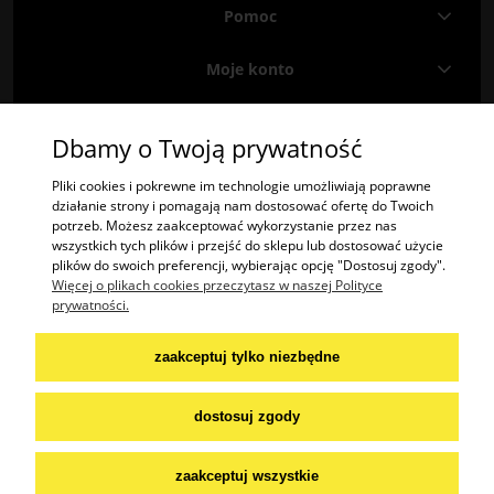
Pomoc
Moje konto
Informacje
Dbamy o Twoją prywatność
Znajdź nas na
Facebooku
i
Instagramie
!
Pliki cookies i pokrewne im technologie umożliwiają poprawne
działanie strony i pomagają nam dostosować ofertę do Twoich
potrzeb. Możesz zaakceptować wykorzystanie przez nas
"2TREES" Radosław Krzysztof Olech | ul. Potok 485A, 38-404 Potok | woj.
wszystkich tych plików i przejść do sklepu lub dostosować użycie
podkarpackie | tel.: 574447365 | email:
kontakt@2trees.pl
plików do swoich preferencji, wybierając opcję "Dostosuj zgody".
NIP: 6842276645
Więcej o plikach cookies przeczytasz w naszej Polityce
prywatności.
Praca:
wakat:
szwaczka / krawcowa
zaakceptuj tylko niezbędne
aplikuj na mail:
dostosuj zgody
praca@2trees.pl
zaakceptuj wszystkie