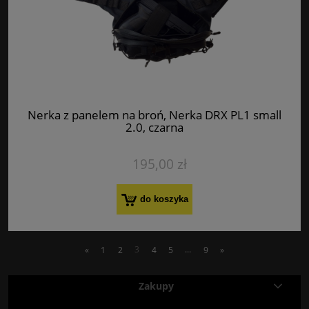
Nerka z panelem na broń, Nerka DRX PL1 small
2.0, czarna
195,00 zł
do koszyka
«
1
2
3
4
5
...
9
»
Zakupy