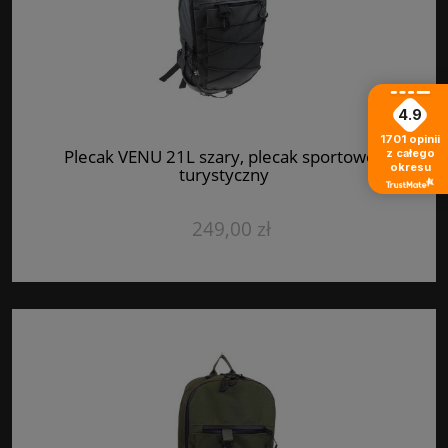
4.9
1701
opinii
Plecak VENU 21L szary, plecak sportowo -
z całego
okresu
turystyczny
249,00 zł